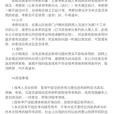
体检合格者列为考察对象，主要考察其德才表现和应聘资格条件等
情况，考察按《公务员录用考察办法（试行）》有关规定执行。考察期
一般不超过60天，自体检合格之日起计算。考察结果仅作为本次是否录
用的依据。考察后不宜录用（放弃）的，不再递补。
10.公示
考察结束后，在萧山区政府门户网对拟聘用人员进行为期7个工作
日的公示，接受社会各界的监督（已与其他单位签约的入围人员，必须
在公示前提供单位同意报考证明或者解聘证明）。对反映有影响录用问
题并查有实据的，不予录用；对反映的问题一时难以查实的，可暂缓录
用，待查清后再决定是否录用。
11.签约
公示期满后，没有反映或反映有问题经查实不影响录用的，拟聘人
员在规定的时间内办理入职手续，逾期视为自动放弃。在公示结束后有
放弃聘用资格、逾期不报到或发现有不符合报考资格和聘用条件的，取
消聘用，均不再递补。
04
其他事项
1.报考人员在初审、复审中提交的所有注册信息和材料应当真实、
准确、有效。凡提供虚假信息和材料获取报考资格的，或有意隐瞒本人
真实情况的，一经查实，即取消报考资格。
2.因有孕产须延缓体检相关项目的，按相关规定程序执行。
3.本次招考不指定考试辅导用书，不举办也不委托任何机构举办针
对本次招考的辅导培训班。社会上出现的任何以杭州萧山技师学院职业