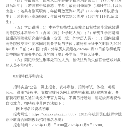
（四）年龄要求：报考人员年龄要求在38周岁及以下（1986年11月
以后出生）；若具有中级职称，年龄可放宽到40周岁（1984年11月以后
出生）；若具有副高职称，年龄可放宽到45周岁（1979年11月以后出
生）；若具有正高级职称，年龄可放宽到50周岁（1974年11月以后出
生）。
（五）学历说明：1）本科学历指技工院校全日制技师毕业或普通
高等院校本科毕业生（含国（境）外学历人员）；2）研究生学历是指
普通高等院校研究生毕业生（含国（境）外学历人员）；3）国内普通
高等院校毕业生要求同时具备学历与学位，取得相应证书的时限为2026
年8月31日前；4）国（境）外学历人员须在2026年8月31日前取得教育
部中国留学服务中心出具的国（境）外学历、学位认证书。
（六）因犯罪受过刑事处罚的人员、被依法列为失信联合惩戒对象
的人员不能报考。
03
招聘程序和办法
招聘实施“公告、网上报名、资格审核、招聘考试、体检、考察、
公示、录用”等程序。资格审核分为网上资格初审和现场资格复审。各
招聘程序相关通知均发布于官方网站，不再另行通知，逾期缺席者视作
自动放弃。招聘程序具体办法如下：
1.网上报名和资格初审
报考网址：https://xsjgxx.pta.zj.cn:8087（2025年杭州萧山技师学院
职业教育合同制教师招聘报名系统）
报名时间：2025年12月1日9:00至2025年12月9日15:00。