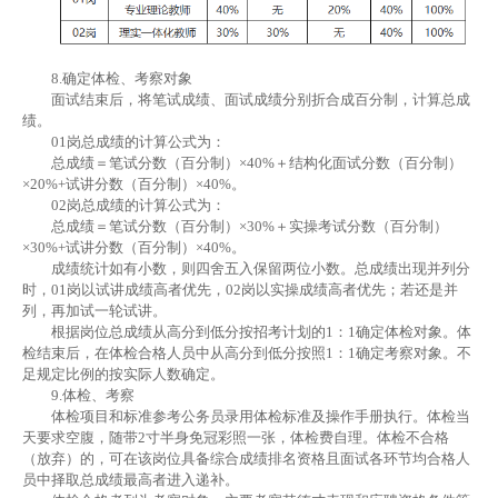
8.确定体检、考察对象
面试结束后，将笔试成绩、面试成绩分别折合成百分制，计算总成
绩。
01岗总成绩的计算公式为：
总成绩＝笔试分数（百分制）×40%＋结构化面试分数（百分制）
×20%+试讲分数（百分制）×40%。
02岗总成绩的计算公式为：
总成绩＝笔试分数（百分制）×30%＋实操考试分数（百分制）
×30%+试讲分数（百分制）×40%。
成绩统计如有小数，则四舍五入保留两位小数。总成绩出现并列分
时，01岗以试讲成绩高者优先，02岗以实操成绩高者优先；若还是并
列，再加试一轮试讲。
根据岗位总成绩从高分到低分按招考计划的1：1确定体检对象。体
检结束后，在体检合格人员中从高分到低分按照1：1确定考察对象。不
足规定比例的按实际人数确定。
9.体检、考察
体检项目和标准参考公务员录用体检标准及操作手册执行。体检当
天要求空腹，随带2寸半身免冠彩照一张，体检费自理。体检不合格
（放弃）的，可在该岗位具备综合成绩排名资格且面试各环节均合格人
员中择取总成绩最高者进入递补。