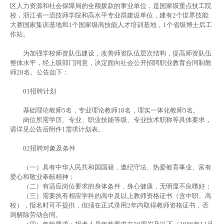
区人力资源和社会保障局的全额拨款的事业单位，是国家级重点技工院
校，浙江省一流技师学院和高水平专业群建设单位，建有2个世界技能
大赛国家集训基地和1个国家级高技能人才培训基地，1个省级博士后工
作站。
为加强学校师资队伍建设，改善师资队伍层次结构，提高师资队伍
整体水平，经上级部门同意，决定面向社会公开招聘职业教育合同制教
师28名。公告如下：
01
招聘计划
基础理论教师5名，专业理论教师18名，理实一体化教师5名。
岗位所需学历、专业、职业技能等级、专业技术职称等具体要求，
请详见公告后附件1需求计划表。
02
招聘对象及条件
（一）具有中华人民共和国国籍，遵纪守法、热爱教育事业、富有
爱心和敬业奉献精神；
（二）有适应岗位要求的身体条件，身心健康，无明显不良嗜好；
（三）需要执有相应学科的高中及以上教师资格证书（含中职、高
校），报名时可不提供，但须在正式录用2年内取得教师资格证书，否
则解除劳动合同。