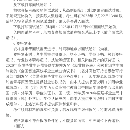
及下载打印面试通知书
根据各招考岗位的笔试成绩，从高到低按1：3比例确定面试对象。
不足规定比例的，按实际人数确定。考生可在2025年12月22日13:00 以
后登入报名系统查询笔试成绩，确认是否进入面试。
下载打印面试通知书时间：2025年12月23日9:00至面试开始前。
入围面试的考生，若放弃参加面试请在报名系统上传《放弃面试承
诺书》。
6.资格复审
资格复审于面试当天进行，时间和地点以面试通知书为准。
资格复审时，考生需提供身份证、毕业证书、学位证书、教师资格
证书、专业技术职称证书、技能等级证书、相关岗位要求的获奖证书。
2026年应届毕业生还需提供学校核发的《就业推荐表》和教育部学生司
制发的《全国普通高校毕业生就业协议书》（省外高校可持省级教育行
政部门制发的《普通高校毕业生就业协议书》），因学校原因或单位签
约盖章等原因无法提供就业协议书的，由本人提供书面说明（并附学业
成绩单）。国（境）外学历人员应提供教育部中国留学服务中心出具的
国（境）外学历、学位认证书。国（境）外学历2026年应届毕业生尚未
取得国（境）外学历、学位认证书的，由本人提供书面说明（并附学业
成绩单）。上述资料要求提供原件和复印件。
考生须对材料的真实性负责，若发现有弄虚作假的，将随时取消资
格。
资格复审不符合报考条件的，不能参加面试，相关岗位不再递补。
7.面试