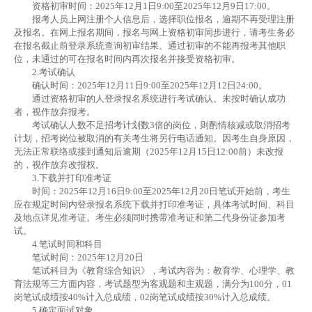
资格初审时间：2025年12月1日9:00至2025年12月9日17:00。
报考人员上网注册个人信息后，选择职位报名，逾期不再受理注册
及报名。在网上报名期间，报名与网上资格初审同步进行，请考生务必
在报名截止前登录系统查询初审结果。通过初审的不能再报考其他职
位，未通过的可在报名时间内再次报名并接受资格初审。
2.考试确认
确认时间：2025年12月11日9:00至2025年12月12日24:00。
通过资格初审的人登录报名系统进行考试确认。未按时确认成功
者，视作放弃报考。
考试确认人数不足招考计划数3倍的岗位，则酌情核减或取消招考
计划，招考岗位被取消的有关考生将另行电话通知。因考生自身原因，
无法正常联络或接到通知后逾期（2025年12月15日12:00前）未改报
的，视作放弃改报权。
3.下载并打印准考证
时间：2025年12月16日9:00至2025年12月20日笔试开始前，考生
应在规定时间内登录报名系统下载并打印准考证，具体考试时间、科目
及地点详见准考证。考生必须同时携带准考证和第二代身份证参加考
试。
4.笔试时间和科目
笔试时间：2025年12月20日
笔试科目为《教育综合知识》，考试内容为：教育学、心理学、教
育法规等三方面内容，考试题型为客观题和主观题，满分为100分，01
岗笔试成绩按40%计入总成绩，02岗笔试成绩按30%计入总成绩。
5.确定面试对象