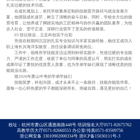
扎实过硬的技术功底。
在成长规划上，依托学校量身定制的技能晋升路径与就业发展方
案，他摆脱成长迷茫，树立了清晰的奋斗目标。同时，学校全方位的德
育培育，让他养成了脚踏实地的工匠精神与协作共赢的团队素养，为他
步入社会、坚守正道、深耕行业筑牢了坚实的价值根基。
03
技以致远，立足科创实干出彩
凭借在校期间沉淀的扎实专业知识与丰富实操经验，杨佳宝成功入
职上海长兴海洋实验室，担任设备调试研发岗位。
工作中，他将所学技能灵活运用到科研实践中，凭借过硬的专业能
力、严谨的工作态度，收获了单位与同事的高度认可，用实打实的成长
成果印证了萧技的优质育人质量，也为学弟学妹们展现了清晰优质的技
能就业出路。
致2026年萧山中考的学弟学妹们
技能筑梦，科创兴国，成才从来不止一条路径，技能亦能筑华章。
愿每一位心怀热爱的学子都能深耕所长、突破自我，遇见更好的自己！
校址：杭州市萧山区通惠南路448号 培训报名大厅0571-82675762
高教学历大厅0571-82660553 办公室/传真0571-83509756
浙公网安备 33010902000334号
浙ICP备15030111号-3