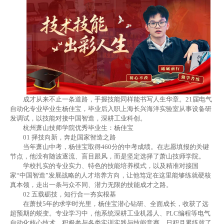
成才从来不止一条道路，手握技能同样能书写人生华章。21届电气
自动化专业毕业生杨佳宝，毕业后入职上海长兴海洋实验室从事设备研
发调试，以技能对接中国智造，深耕工业科创。
杭州萧山技师学院优秀毕业生：杨佳宝
01
择技向新，奔赴国家智造之路
当年萧山中考，杨佳宝取得460分的中考成绩。在志愿填报的关键
节点，他没有随波逐流、盲目跟风，而是坚定选择了萧山技师学院。
学校扎实的专业实力、特色的技能培养模式，以及精准对接国
家“中国智造”发展战略的人才培养方向，让他笃定在这里能够练就硬核
真本领，走出一条与众不同、潜力无限的技能成才之路。
02
五载砺技，知行合一夯实根基
在萧技5年的求学时光里，杨佳宝潜心钻研、全面成长，收获了远
超预期的蜕变。专业学习中，他系统深耕工业机器人、PLC编程等电气
自动化核心技术，积极参与各类实训实践与技能竞赛，日积月累练就了