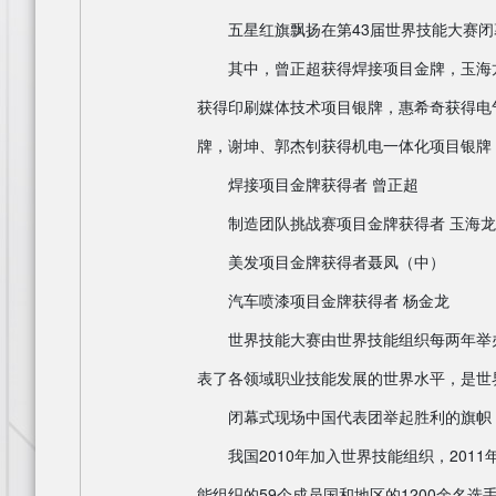
五星红旗飘扬在第43届世界技能大赛闭
其中，曾正超获得焊接项目金牌，玉海龙
获得印刷媒体技术项目银牌，惠希奇获得电
牌，谢坤、郭杰钊获得机电一体化项目银牌
焊接项目金牌获得者 曾正超
制造团队挑战赛项目金牌获得者 玉海龙
美发项目金牌获得者聂凤（中）
汽车喷漆项目金牌获得者 杨金龙
世界技能大赛由世界技能组织每两年举办一
表了各领域职业技能发展的世界水平，是世
闭幕式现场中国代表团举起胜利的旗帜
我国2010年加入世界技能组织，2011
能组织的59个成员国和地区的1200余名