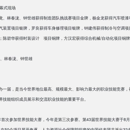
幕式现场
、林春泷、钟世雄获得制造团队挑战赛项目金牌，杨金龙获得汽车喷漆
气装置项目银牌，罗良获得车身修理项目银牌，钟建伟获得制冷与空调项
；陈碧华获得时装设计 项目铜牌，方汉宏获得综合机械/自动化项目铜
、林春泷、钟世雄
届，是当今世界地位最高、规模最大、影响力最大的职业技能竞赛，被
界技能组织成员展示和交流职业技能的重要平台。
年首次参加世界技能大赛，今年是第三次参赛。第43届世界技能大赛于8月
选手在50个项目展开角逐，人力资源社会保障部组建的中国代表团共派出3