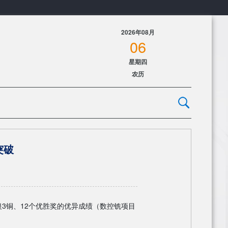
2026年08月
06
星期四
农历
突破
银3铜、12个优胜奖的优异成绩（数控铣项目