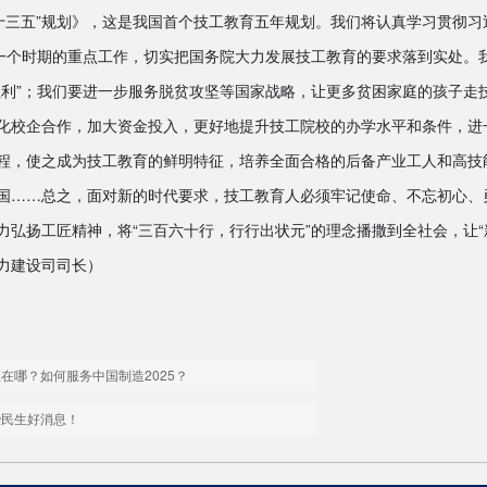
十三五”规划》，这是我国首个技工教育五年规划。我们将认真学习贯彻习
后一个时期的重点工作，切实把国务院大力发展技工教育的要求落到实处。
红利”；我们要进一步服务脱贫攻坚等国家战略，让更多贫困家庭的孩子走
化校企合作，加大资金投入，更好地提升技工院校的办学水平和条件，进
程，使之成为技工教育的鲜明特征，培养全面合格的后备产业工人和高技
国……总之，面对新的时代要求，技工教育人必须牢记使命、不忘初心、
弘扬工匠精神，将“三百六十行，行行出状元”的理念播撒到全社会，让“
力建设司司长）
在哪？如何服务中国制造2025？
些民生好消息！