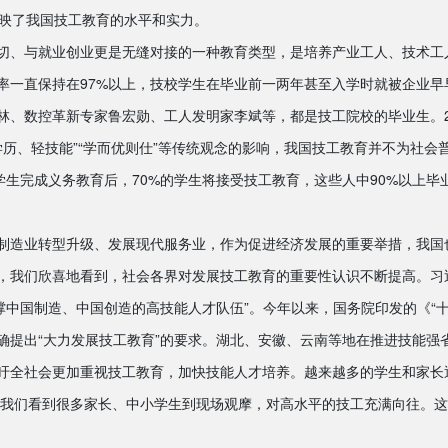
反映了我国技工教育的水平和实力。
与就业创业更是无缝对接的一种教育类型，是培养产业工人、技术工人的
就业率一直保持在97%以上，技校学生在毕业前一两年甚至入学时就被企业
林、数控革新专家鲁宏勋、工人发明家李斌等，都是技工院校的毕业生。20
学历、轻技能”“学而优则仕”等传统观念的影响，我国技工教育并不为社会
学生完成义务教育后，70%的学生将接受技工教育，这些人中90%以上
造业转型升级、发展现代服务业，作为促进经济发展的重要举措，我国也制
，我们欣喜地看到，社会各界对发展技工教育的重要性认识不断提高。习
撑中国制造、中国创造的高技能人才队伍”。今年以来，国务院印发的《“
确提出“大力发展技工教育”的要求。湖北、安徽、云南等地在推进技能强
吁全社会更加重视技工教育，加快技能人才培养。越来越多的学生和家长
上，我们看到很多家长、中小学生到现场观摩，对高水平的技工充满向往。