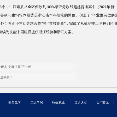
6
个，生源素质从全区倒数到
100%
录取分数线超越普通高中（
2021
年新
装备款与生均培养经费是浙江省本科院校的两倍。创造了
“
毕业生岗位供
内外百强企业主动寻求合作
”
等
“
萧技现象
”
，完成了从薄弱技工学校到区
继续为技能中国建设提供浙江经验和浙江方案。
玩具“女魔法师”不一般
报道我校！
|
教育教学
|
二级学院
|
招生就业
|
培训认定
|
合作交流
|