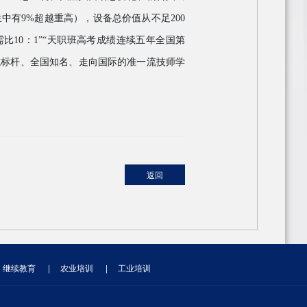
生中有
9%
超越重高），设备总价值从不足
200
需比
10
：
1”“
天职班高考成绩连续五年全国第
域标杆、全国知名、走向国际的准一流技师学
返回
继续教育
|
农业培训
|
工业培训