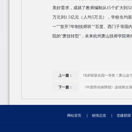
美好需求，成就了教师编制从
15
个扩大到
32
万元到
1.5
亿元（人均
5
万元），学校生均
一
”“
首开
7
年制技师班
”“
百度、西门子等国
院的
“
萧技转型
”
，未来杭州萧山技师学院将
上一篇：
18岁斩获全国一等奖！萧山这个
下一篇：
《中国劳动保障报》连续两次
网站首页
|
校情总览
|
党建群团