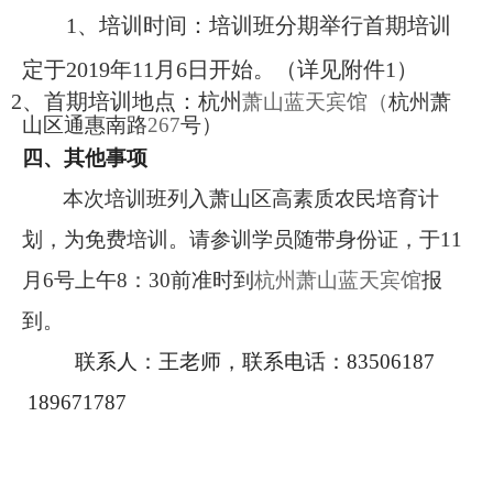
1
、培训时间：培训班分期举行首期培训
定于
2019
年
11
月
6
日开始。（详见附件
1
）
2
、首期培训地点：杭州
萧山蓝天宾馆（
杭州萧
山区通惠南路
267
号）
四、其他事项
本次培训班列入萧山区高素质农民培育计
划，为免费培训。请参训学员随带身份证，于
11
月
6
号上午
8
：
30
前准时到
杭州
萧山蓝天宾馆
报
到。
联系人：王老师，联系电话：
83506187
189671787