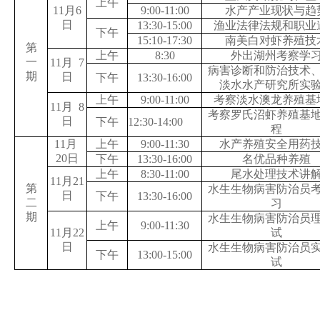
上午
11
月
6
9:00-11:00
水产产业现状与趋
日
13:30-15:00
渔业法律法规和职业
下午
15:10-17:30
南美白对虾养殖技
第
上午
8:30
外出湖州考察学
一
11
月
7
病害诊断和防治技术
期
日
下午
13:30-16:00
淡水水产研究所实
上午
9:00-11:00
考察淡水澳龙养殖基
11
月
8
考察罗氏沼虾养殖基
日
下午
12:30-14:00
程
11
月
上午
9:00-11:30
水产养殖安全用药
20
日
下午
13:30-16:00
名优品种养殖
上午
8:30-11:00
尾水处理技术讲
11
月
21
第
水生生物病害防治员
日
下午
13:30-16:00
二
习
期
水生生物病害防治员
上午
9:00-11:30
11
月
22
试
日
水生生物病害防治员
下午
13:00-15:00
试