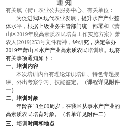
通
知
有关镇（街）农业公共服务中心、有关单位：
为促进我区现代农业发展，提升水产产业整
体
水平，
根据上级业务主管部门统一部署和
《萧
山区
2019
年度高素质农民培育工作实施方案》
萧
农人
[2019]253
号文件精神
，经研究，决定举办
2019
年萧山区水产产业高素质农民
培训班
。现将
有关事项通知如下：
一、培训内容
本次培训内容有理论知识培训、特色专题授
课、外出考察学习、技能鉴定。
（课程详见附件
一）
二、培训对象
年龄在
18
至
60
周岁，在我区从事水产产业的
高素质农民培育对象。（名单详见附件二）
三、
培训
时间和地点