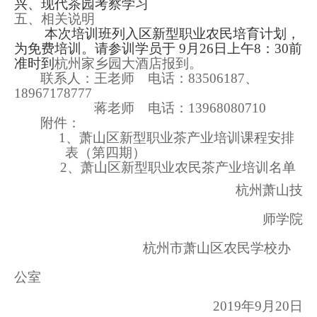
兴、现代茶园考察学习
五、相关说明
本次培训班列入区新型职业农民培育计划，
为免费培训。请参训学员于
9
月
26
日上午
8
：
30
前
准时到
杭州家乡园大酒店报到。
联系人：王老师 电话：
83506187
、
18967178777
蒋老师 电话：
13968080710
附件：
1
、
萧山区新型职业茶产业
培训课程安排
表（第四期）
2
、
萧山区新型职业农民
茶产业培训名单
杭州萧山技
师学院
杭州市萧山区农民学校办
公室
2019
年
9
月
20
日