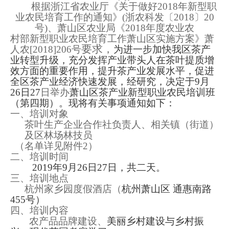
根据
浙江省农业厅《关于做好
2018
年新型职
业农民培育工作的通知》
(
浙农科发〔
2018
〕
20
号
)
、萧山区农业局《
2018
年度农业农
村部新型职业农民培育工作萧山区实施方案》
萧
要求，
人农
[2018]206
号
为进一步加快我区茶产
业转型升级，充分发挥产业带头人在茶叶提质增
效方面的重要作用，提升茶产业发展水平，促进
全区茶产业经济快速发展，经研究，决定于
9
月
26
日
27
日举办
萧山区茶产业新型职业农民培训班
（第四期）。现将有关事项通知如下：
一、培训对象
茶叶生产企业合作社负责人、相关镇（街道）
及区林场林技员
（名单详见附件
2
）
二、培训时间
2019
年
9
月
26
日
27
日，共二天。
三、培训地点
杭州家乡园度假酒店（
杭州萧山区 通惠南路
455
号）
四、培训内容
农产品品牌建设、
美丽乡村建设与乡村振