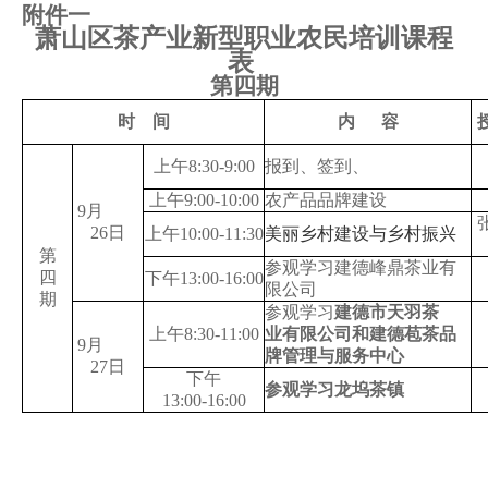
附件一
萧山区茶产业新型职业农民培训课程
表
第四
期
时
间
内
容
上午
8:30-9:00
报到、签到、
上午
9:00-10:00
农产品品牌建设
9
月
26
日
上午
10:00-11:30
美丽乡村建设与乡村振兴
第
参观学习建德峰鼎茶业有
四
下午
13:00-16:00
限公司
期
参观学习
建德市天羽茶
上午
8:30-11:00
业有限公司和建德苞茶品
9
月
牌管理与服务中心
27
日
下午
参观学习龙坞茶镇
13:00-16:00