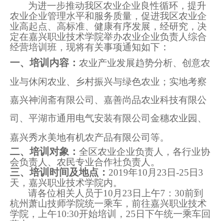
为进一步推动我区农业企业良性循环，提升
农业企业管理水平和服务质量，促进我区农业企
业
高起点、高标准、健康有序发展，经研究，决
定在嘉兴职业技术学院举办农业企业负责人综合
：
经营培训班，现将有关事项通知如下
一、培训内容：
农业产业发展趋势分析、创意农
业与休闲农业、乡村振兴与绿色农业
；
实地考察
嘉兴神润斋有限公司
、
嘉善尚品农业科技有限公
司
、
平湖市通用电气安装有限公司金穗农业园
、
嘉兴秀水美地有机农产品有限公司等。
二、培训对象：
全区农业企业负责人，各行业协
。
会负责人、农民专业合作社负责人
三、培训时间及地点：
2019
年
10
月
23
日
-25
日
3
天，嘉兴职业技术学院内。
请各位相关人员于
10
月
23
日上午
7
：
30
前到
杭州萧山技师学院统一乘车，前往嘉兴职业技术
学院，上午
10:30
开始培训，
25
日下午统一乘车回