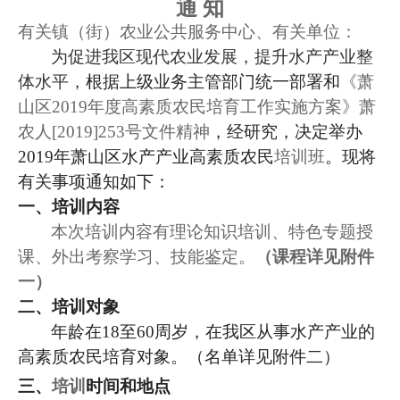
通
知
有关镇（街）农业公共服务中心、有关单位：
为促进我区现代农业发展，提升水产产业整
体
水平，
根据上级业务主管部门统一部署和
《萧
山区
2019
年度高素质农民培育工作实施方案》
萧
农人
[2019]253
号文件精神
，经研究，决定举办
2019
年萧山区水产产业高素质农民
培训班
。现将
有关事项通知如下：
一、培训内容
本次培训内容有理论知识培训、特色专题授
课、外出考察学习、技能鉴定。
（课程详见附件
一）
二、培训对象
年龄在
18
至
60
周岁，在我区从事水产产业的
高素质农民培育对象。（名单详见附件二）
三、
培训
时间和地点