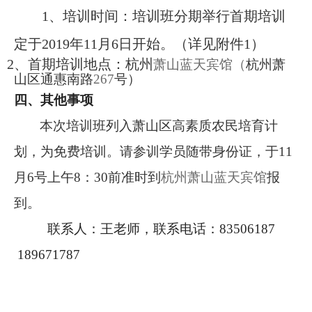
1
、培训时间：培训班分期举行首期培训
定于
2019
年
11
月
6
日开始。（详见附件
1
）
2
、首期培训地点：杭州
萧山蓝天宾馆（
杭州萧
山区通惠南路
267
号）
四、其他事项
本次培训班列入萧山区高素质农民培育计
划，为免费培训。请参训学员随带身份证，于
11
月
6
号上午
8
：
30
前准时到
杭州
萧山蓝天宾馆
报
到。
联系人：王老师，联系电话：
83506187
189671787