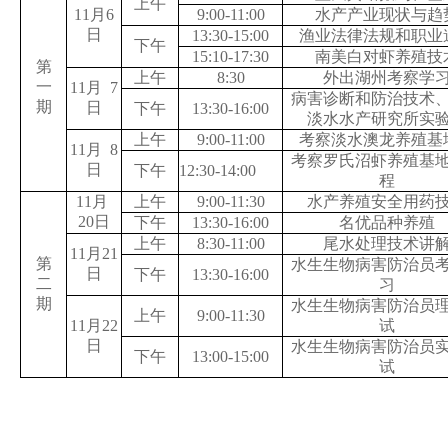
上午
11
月
6
9:00-11:00
水产产业现状与趋
日
13:30-15:00
渔业法律法规和职业
下午
15:10-17:30
南美白对虾养殖技
第
上午
8:30
外出湖州考察学
一
11
月
7
病害诊断和防治技术
期
日
下午
13:30-16:00
淡水水产研究所实
上午
9:00-11:00
考察淡水澳龙养殖基
11
月
8
考察罗氏沼虾养殖基
日
下午
12:30-14:00
程
11
月
上午
9:00-11:30
水产养殖安全用药
20
日
下午
13:30-16:00
名优品种养殖
上午
8:30-11:00
尾水处理技术讲
11
月
21
第
水生生物病害防治员
日
下午
13:30-16:00
二
习
期
水生生物病害防治员
上午
9:00-11:30
11
月
22
试
日
水生生物病害防治员
下午
13:00-15:00
试