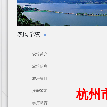
农民学校
农培简介
农培信息
农培项目
技能鉴定
杭州
学历教育