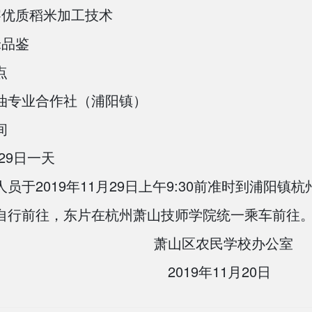
察优质稻米加工技术
米品鉴
点
油专业合作社（浦阳镇）
间
29
日一天
2019
11
29
9:30
人员于
年
月
日上午
前准时到浦阳镇杭
自行前往，东片在杭州萧山技师学院统一乘车前往
萧山区农民学校办公室
2019
11
20
年
月
日