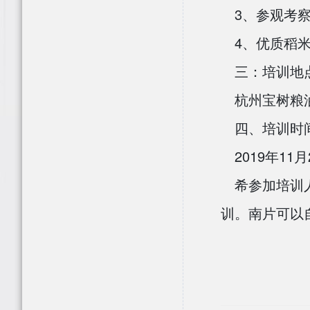
3
、参观考
4
、优质稻
三：培训地
杭州宝树粮
四、培训时
2019
11
年
月
希参加培训
训。南片可以