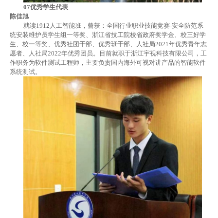
07优秀学生代表
陈佳旭
就读1912
人工智能班，
曾获
：全国行业职业技能竞赛
-
安全防范系
统安装维护员学生组一等奖、浙江省技工院校省政府奖学金、校三好学
生、校一等奖、优秀社团干部、优秀班干部、人社局
2021
年优秀青年志
愿者、人社局
2022
年优秀团员。目前就职于浙江宇视科技有限公司，工
作职务为软件测试工程师，主要负责国内海外可视对讲产品的
智能
软件
系统测试。