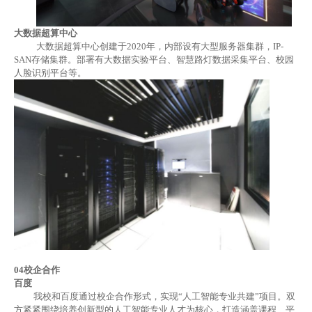
大数据超算中心
大数据超算中心创建于
2020年，内部设有大型服务器集群，IP-
SAN存储集群。部署有大数据实验平台、智慧路灯数据采集平台、校园
人脸识别平台
等。
04
校企合作
百度
我校和百度通过
校
企合作形式，实现
“
人工智能专业共建
”
项目。双
方紧紧围绕培养创新型的人工智能专业人才为核心，打造涵盖课程、平