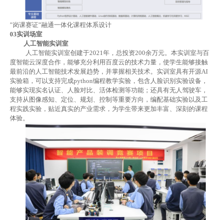
”
岗课赛证
”
融通一体化课程体系设计
03
实训场室
人工智能实训室
人工智能实训室创建于
2021年，
总投资
200余万元。本实训室与百
度智能云深度合作，能够充分利用百度云的技术力量，使学生能够接触
最前沿的人工智能技术发展趋势，并掌握相关技术。实训室具
有开源
AI
实验箱，
可以支持完成
python编程教学实验，包含人脸识别实验设备，
能够实现实名认证、人脸对比、活体检测等功能；还具有无人驾驶车，
支持从图像感知、定位、规划、控制等重要方向，编配基础实验以及工
程实践实验，贴近真实的产业需求，为学生带来更加丰富、深刻的课程
体验。