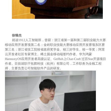
徐臻杰
就读
1912
人工智能班，曾获：浙江省第一届和第二届职业能力大赛
移动应用开发赛项第二名；金砖职业技能大赛移动应用开发赛项东区赛
第三名；浙江省技工院校省政府奖学金、校三好学生、校一等奖；阿里
云开发者社区专家博主、稀土掘金移动端签约作者、华为鸿蒙
HarmonyOS
应用开发者高级认证、
GitHub
上
Chat-Craft
过百
Star
开源项目
作者。目前就职于拓辉科技（杭州）有限公司，工作职务为全栈工程
师，主要负责公司智能软件产品的研发。