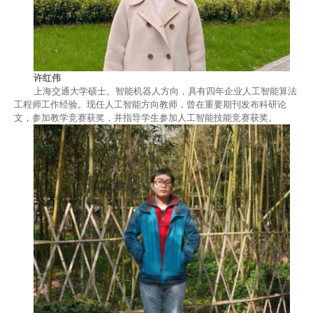
许红伟
上海交通大学硕士
。
智能机器人方向，
具有
四年企业人工智能算法
工程师工作经验。现任人工智能方向教师，曾在重要期刊发布科研论
文，
参加
教学竞赛获奖，并指导学生参加
人工智能
技能竞赛获奖
。