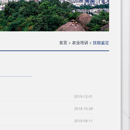
首页 >
农业培训 >
技能鉴定
2019-12-01
2019-10-28
2019-09-11