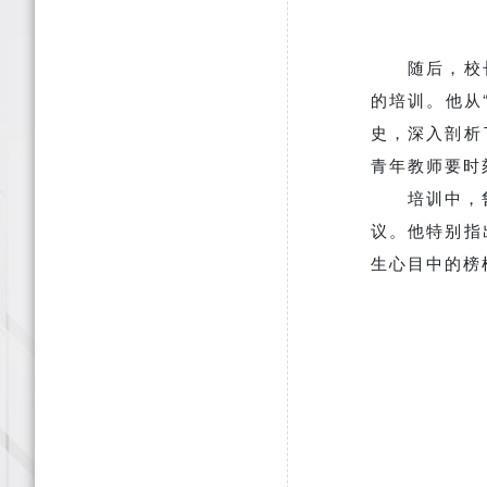
随后，校
的培训。他从
史，深入剖析
青年教师要时
培训中，
议。他特别指
生心目中的榜