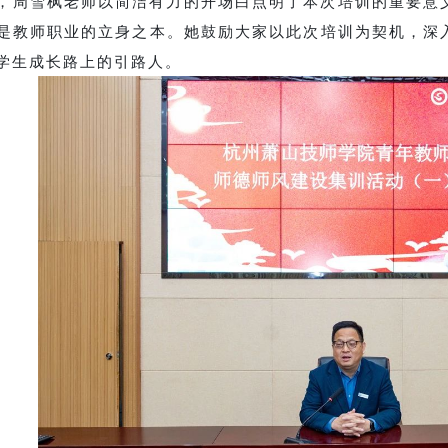
，周雪枫老师以简洁有力的开场白点明了本次培训的重要意
是教师职业的立身之本。她鼓励大家以此次培训为契机，深
学生成长路上的引路人。