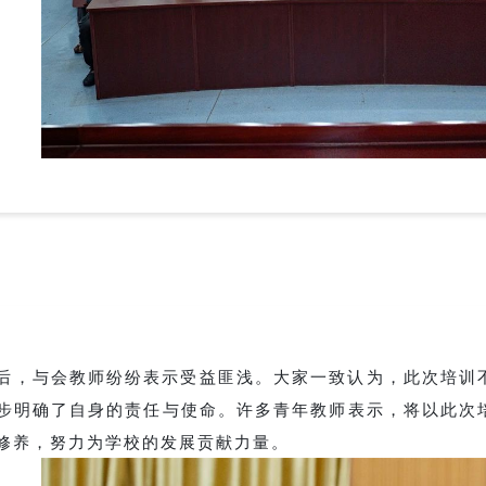
后，与会教师纷纷表示受益匪浅。大家一致认为，此次培训
步明确了自身的责任与使命。许多青年教师表示，将以此次
修养，努力为学校的发展贡献力量。