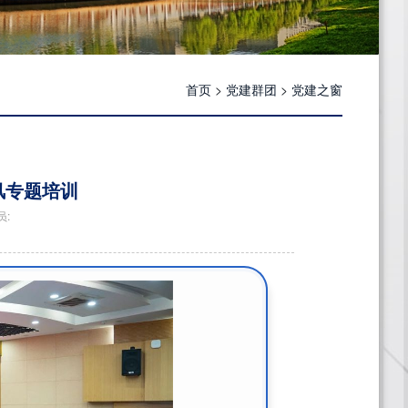
首页
>
党建群团
>
党建之窗
风专题培训
员: