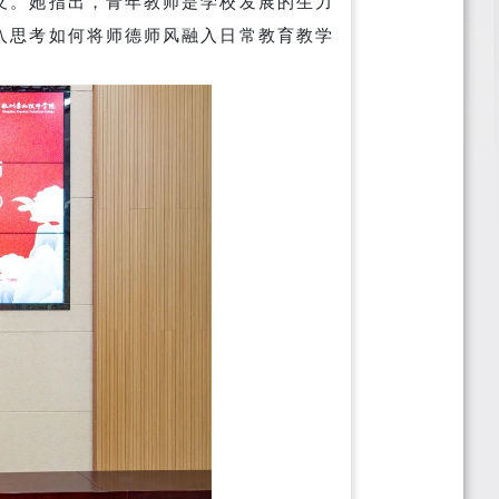
义。她指出，青年教师是学校发展的生力
入思考如何将师德师风融入日常教育教学