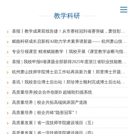
教学科研
喜报丨教学成果双线告捷！从市赛桂冠到省赛突破，萧技彰显育人硬实力
赋能科研成长启新程AI助力学术素养谱新篇—— 杭州萧山技师学院青年教师教科研写作能力提升训练营顺利开展
专业引领课堂 精准赋能教学 丨我校开展《课堂教学诊断与指导》的专业带头人培养活动
喜报 | 我校申报6项课题全部获得2025年度浙江省职业技能教学研究所项目立项
杭州萧山技师学院博士后工作站再添新力量！郑昱博士开题答辩圆满成功
喜讯！我校首位博士后出站！郑珍博士顺利完成博士后出站答辩
高质量培养|校企合作创新B 超辅助扫描系统
高质量培养｜校企共拓高端病床国产道路
高质量培养｜校企共铸“隐形冠军”！
高质量发展丨省一流技师学院建设项目（五）
高质量发展丨省一流技师学院建设项目（四）