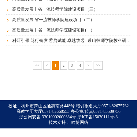
高质量发展丨省一流技师学院建设项目（三）
高质量发展|省一流技师学院建设项目（二）
高质量发展丨省一流技师学院建设项目(一)
科研引领 笃行奋发 蓄势赋能 卓越致远 | 萧山技师学院教科研专题培训圆满结束
<<
<
1
2
3
4
>
>>
校址：杭州市萧山区通惠南路448号 培训报名大厅0571-82675762
高教学历大厅0571-82660553 办公室/传真0571-83509756
浙公网安备 33010902000334号
浙ICP备15030111号-3
技术支持：
哈博网络