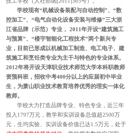
技工学校（人社部函
[2011]365
号）。
学校现有“机械设备装配与自动控制”、“数
控加工”、“电气自动化设备安装与维修”三大浙
江省品牌（示范）专业，
2011
年开设“建筑施工
与预算”、“楼宇智能化工程技术”两个新兴专
业，目前已形成以机械加工制造、电工电子、建
筑施工和烹饪类专业为主干与特色的专业体系。
2012
年将开设天津职业技术师范大学本科职教师
资预科班，招收中考
400
分以上的应届初中毕业
生，为萧山职业技术教育培养优秀的理实一体化
教师。
学校大力打造品牌专业、特色专业，近三年
投入
1797
万元，教学和实训设备总值超
2500
万
元，生均实验、实训设备价值已达
1.5
万元，处于