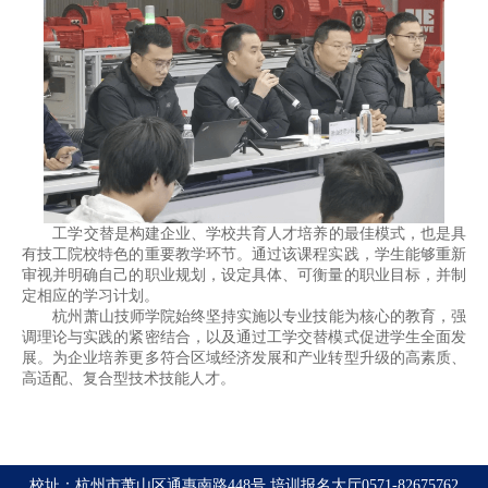
工学交替是构建企业、学校共育人才培养的最佳模式，也是具
有技工院校特色的重要教学环节。通过该课程实践，学生能够重新
审视并明确自己的职业规划，设定具体、可衡量的职业目标，并制
定相应的学习计划。
杭州萧山技师学院始终坚持实施以专业技能为核心的教育，强
调理论与实践的紧密结合，以及通过工学交替模式促进学生全面发
展。为企业培养更多符合区域经济发展和产业转型升级的高素质、
高适配、复合型技术技能人才。
校址：杭州市萧山区通惠南路448号 培训报名大厅0571-82675762