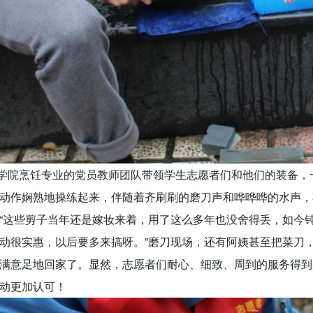
院烹饪专业的党员教师团队带领学生志愿者们和他们的装备，
动作娴熟地操练起来，伴随着齐刷刷的磨刀声和哗哗哗的水声，
“这些剪子当年还是嫁妆来着，用了这么多年也没舍得丢，如今
动很实惠，以后要多来搞呀。”磨刀现场，还有阿姨甚至把菜刀
满意足地回家了。显然，志愿者们耐心、细致、周到的服务得到
动更加认可！