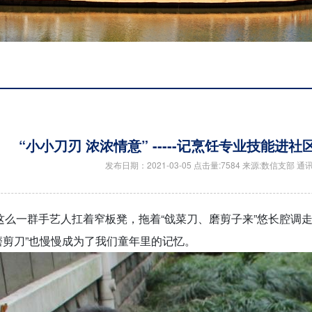
“小小刀刃 浓浓情意” -----记烹饪专业技能进
发布日期：2021-03-05 点击量:7584 来源:数信支部 通
一群手艺人扛着窄板凳，拖着“戗菜刀、磨剪子来”悠长腔调走
磨剪刀”也慢慢成为了我们童年里的记忆。