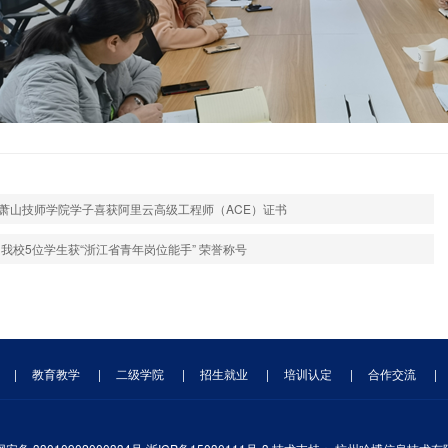
萧山技师学院学子喜获阿里云高级工程师（ACE）证书
|我校5位学生获“浙江省青年岗位能手” 荣誉称号
|
教育教学
|
二级学院
|
招生就业
|
培训认定
|
合作交流
|