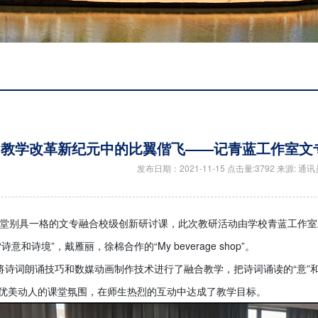
教学改革新纪元中的比翼偕飞——记青蓝工作室文
发布日期：2021-11-15 点击量:3792 来源: 通讯
两堂别具一格的文专融合校级创新研讨课，此次教研活动由学校青蓝工作
意和诗境”，戴雁丽，徐棉合作的“My beverage shop”。
课将诗词朗诵技巧和数媒动画制作技术进行了融合教学，把诗词诵读的“意”
优美动人的课堂氛围，在师生热烈的互动中达成了教学目标。