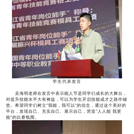
学生代表发言
吴海明老师在发言中表示能人节是同学们成长的大舞台，
对提升技能水平大有裨益，可以为学生开启技能成才之路作铺
垫。希望同学们树立“我能，我可以”的信念，通过这个美好的
平台，发现自己、充实自己、展示自己，营造“人人能 我更
能”的比赛氛围。