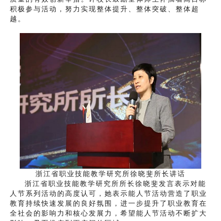
积极参与活动，努力实现整体提升、整体突破、整体超
越。
浙江省职业技能教学研究所徐晓斐所长讲话
浙江省职业技能教学研究所所长徐晓斐发言表示对能
人节系列活动的高度认可，她表示能人节活动营造了职业
教育持续快速发展的良好氛围，进一步提升了职业教育在
全社会的影响力和核心发展力，希望能人节活动不断扩大