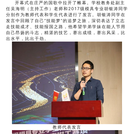
开幕式在庄严的国歌中拉开了帷幕。学校教务处副主
任吴海明（主持工作）老师和2017级模具专业胡银涛同学
分别作为教师代表和学生代表进行了发言。胡银涛同学在
发言中回顾了自己“技能梦”的追梦之旅，深切表达了立志
走技能成才、技能报国之路，他希望学弟学妹在能人节用
自己昂扬的斗志，精湛的技艺，赛出成绩，赛出风采，比
出水平，比出干劲。
教师代表发言