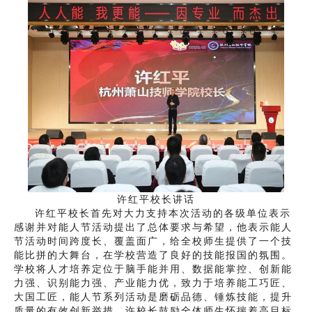
许红平校长讲话
许红平校长首先对大力支持本次活动的各级单位表示
感谢并对能人节活动提出了总体要求与希望，他表示能人
节活动时间跨度长、覆盖面广，给全校师生提供了一个技
能比拼的大舞台，在学校营造了良好的技能报国的氛围。
学校将人才培养定位于脑手能并用、数据能掌控、创新能
力强、识别能力强、产业能力优，致力于培养能工巧匠、
大国工匠，能人节系列活动是磨砺品德、锤炼技能，提升
质量的有效创新举措。许校长鼓励全体师生怀揣着高目标