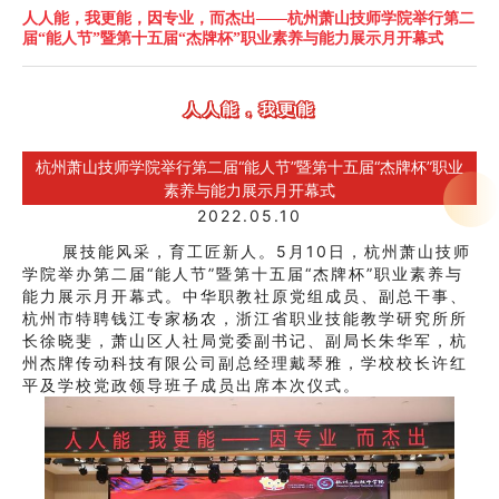
人人能，我更能，因专业，而杰出——杭州萧山技师学院举行第二
届“能人节”暨第十五届“杰牌杯”职业素养与能力展示月开幕式
人人能，我更能
杭州萧山技师学院举行第二届“能人节”暨第十五届“杰牌杯”职业
素养与能力展示月开幕式
2022.05.10
展技能风采，育工匠新人。5月10日，杭州萧山技师
学院举办第二届“能人节”暨第十五届“杰牌杯”职业素养与
能力展示月开幕式。中华职教社原党组成员、副总干事、
杭州市特聘钱江专家杨农，浙江省职业技能教学研究所所
长徐晓斐，萧山区人社局党委副书记、副局长朱华军，杭
州杰牌传动科技有限公司副总经理戴琴雅，学校校长许红
平及学校党政领导班子成员出席本次仪式。