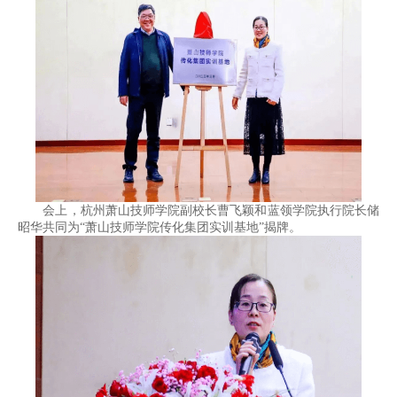
会上，杭州萧山技师学院副校长曹飞颖和蓝领学院执行院长储
昭华共同为“萧山技师学院传化集团实训基地”揭牌。