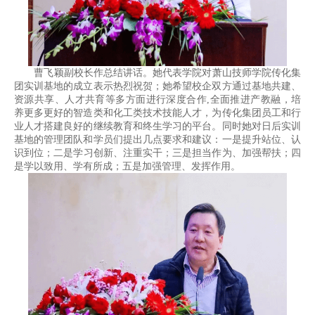
曹飞颖副校长作总结讲话。她代表学院对萧山技师学院传化集
团实训基地的成立表示热烈祝贺；她希望校企双方通过基地共建、
资源共享、人才共育等多方面进行深度合作,全面推进产教融，培
养更多更好的智造类和化工类技术技能人才，为传化集团员工和行
业人才搭建良好的继续教育和终生学习的平台。同时她对日后实训
基地的管理团队和学员们提出几点要求和建议：一是提升站位、认
识到位；二是学习创新、注重实干；三是担当作为、加强帮扶；四
是学以致用、学有所成；五是加强管理、发挥作用。