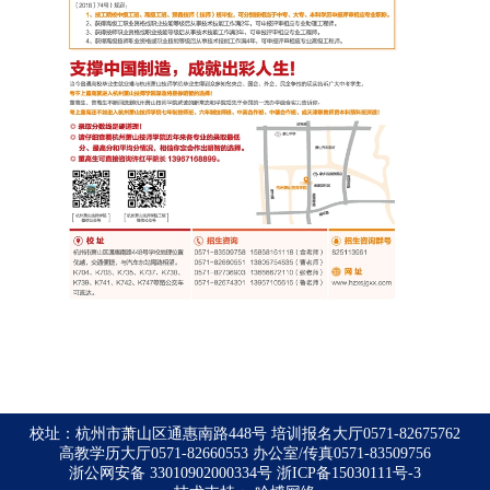
校址：杭州市萧山区通惠南路448号 培训报名大厅0571-82675762
高教学历大厅0571-82660553 办公室/传真0571-83509756
浙公网安备 33010902000334号
浙ICP备15030111号-3