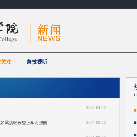
体关注
萧技视听
H
2021-04-06
绯如霭荡轻云登上学习强国
2021-03-26