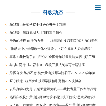
科教动态
2025萧山技师学院中外合作升学本科班
2025级中德双元制人才项目项目简介
身边的榜样 前行的力量——杭州萧山技师学院2023-2024学年第一学期奖学金名单出炉
“推动大中小学思政一体化建设，上好立德树人关键课程” ——浙江同济科技职业学院马克思主义学院与我校签订合作协议
喜讯！我校选手在“振兴杯”全国青年职业技能大赛（职工组）决赛主体赛中斩获2银2铜1优胜
与“典”同行 “法”育未来 | 我校开展法制教育专题讲座
踔厉奋发 笃行不怠∣杭州萧山技师学院召开2022-2023学年第二学期期初教学工作会议
匠心独运│杭州萧山技师学院精彩亮相2022技博会
以终身学习为舟 以创新意识为帆——我校青蓝工作室举行青年教师培训讲座
热烈庆祝杭州萧山技师学院获评浙江技工院校“思政课建设引领校”
人人能，我更能，因专业，而杰出——杭州萧山技师学院举行第二届“能人节”暨第十五届“杰牌杯”职业素养与能力展示月开幕式