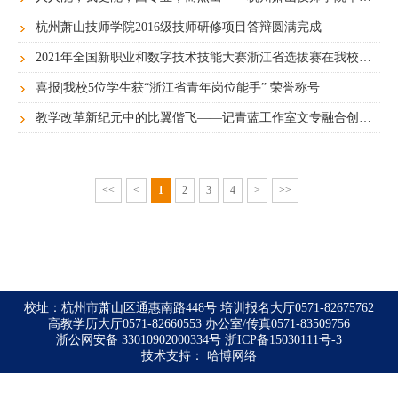
杭州萧山技师学院2016级技师研修项目答辩圆满完成
2021年全国新职业和数字技术技能大赛浙江省选拔赛在我校开幕
喜报|我校5位学生获“浙江省青年岗位能手” 荣誉称号
教学改革新纪元中的比翼偕飞——记青蓝工作室文专融合创新课堂的开设
<<
<
1
2
3
4
>
>>
校址：杭州市萧山区通惠南路448号 培训报名大厅0571-82675762
高教学历大厅0571-82660553 办公室/传真0571-83509756
浙公网安备 33010902000334号
浙ICP备15030111号-3
技术支持：
哈博网络